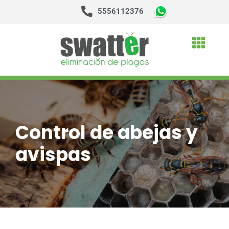
5556112376
Saltar
al
contenido
Control de abejas y
avispas