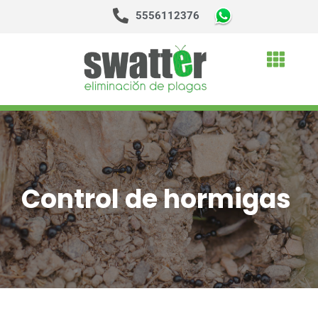
5556112376
Saltar
al
contenido
Control de hormigas