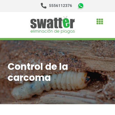
5556112376
Saltar
al
contenido
Control de la
carcoma